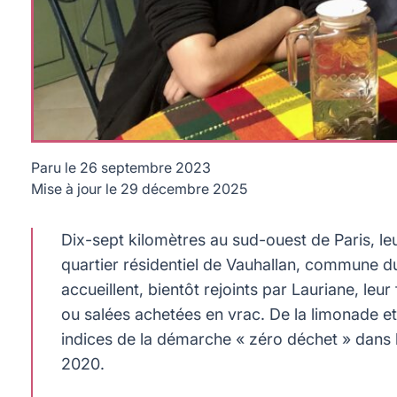
Paru le
26 septembre 2023
Mise à jour le
29 décembre 2025
La famille Musy est passée au zéro déchet en 2020 © MQ
Dix-sept kilomètres au sud-ouest de Paris, le
quartier résidentiel de Vauhallan, commune du
accueillent, bientôt rejoints par Lauriane, leu
ou salées achetées en vrac. De la limonade e
indices de la démarche « zéro déchet » dans la
2020.