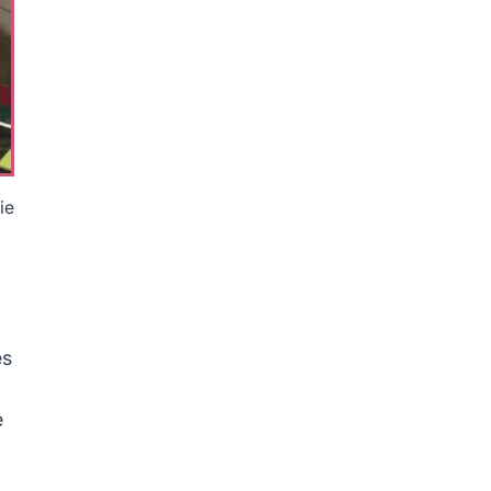
ie
es
e