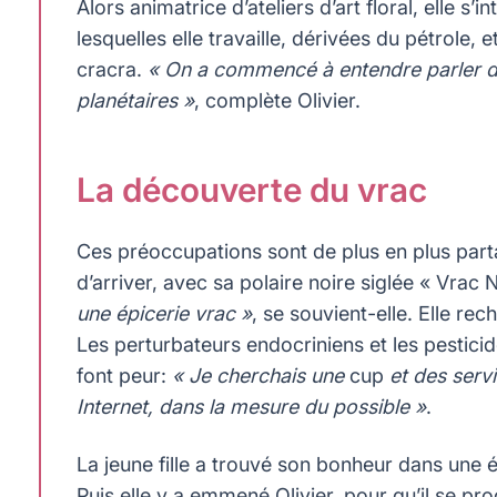
Alors animatrice d’ateliers d’art floral, elle 
lesquelles elle travaille, dérivées du pétrole,
cracra.
« On a commencé à entendre parler de 
planétaires »
, complète Olivier.
La découverte du vrac
Ces préoccupations sont de plus en plus partag
d’arriver, avec sa polaire noire siglée « Vrac 
une épicerie vrac »
, se souvient-elle. Elle re
Les perturbateurs endocriniens et les pesticid
font peur:
« Je cherchais une
cup
et des servi
Internet, dans la mesure du possible »
.
La jeune fille a trouvé son bonheur dans une 
Puis elle y a emmené Olivier, pour qu’il se pr