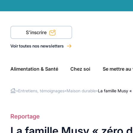
S'inscrire
Voir toutes nos newsletters
Alimentation & Santé
Chez soi
Se mettre au 
Entretiens, témoignages
Maison durable
La famille Musy « 
»
»
»
Rechercher
Reportage
La famille Musy « zéro d