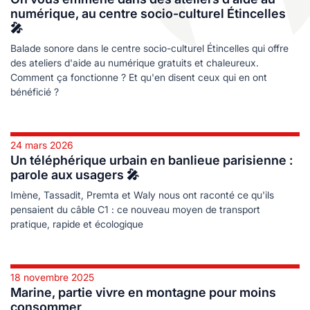
les
es
numérique, au centre socio-culturel Étincelles
🎤
cine douce
durables
Balade sonore dans le centre socio-culturel Étincelles qui offre
logie
ales
des ateliers d'aide au numérique gratuits et chaleureux.
Comment ça fonctionne ? Et qu'en disent ceux qui en ont
bénéficié ?
e
24 mars 2026
Un téléphérique urbain en banlieue parisienne :
parole aux usagers 🎤
Imène, Tassadit, Premta et Waly nous ont raconté ce qu'ils
pensaient du câble C1 : ce nouveau moyen de transport
pratique, rapide et écologique
s
18 novembre 2025
ables
Marine, partie vivre en montagne pour moins
consommer