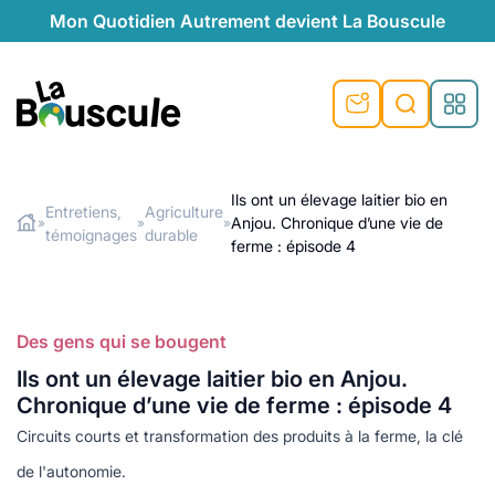
Mon Quotidien Autrement devient La Bouscule
nu
nu
nu
nu
nu
nu
nu
La Bouscule
nté
tiques
Ils ont un élevage laitier bio en
Entretiens,
Agriculture
Anjou. Chronique d’une vie de
»
»
»
Rechercher
témoignages
durable
quêtes
e et durable
nsable
sable
ie
atique
ferme : épisode 4
 préventive
t préventive
urel
éco-responsables
t
t beauté naturelle
Des gens qui se bougent
té au naturel
s locales
aînés
sité
able
ns, témoignages
Ils ont un élevage laitier bio en Anjou.
din naturel
cologiques
on végétariennes
ité
Chronique d’une vie de ferme : épisode 4
de saison
Circuits courts et transformation des produits à la ferme, la clé
, plus de recyclage
le
plus de recyclage
o-responsables
de l'autonomie.