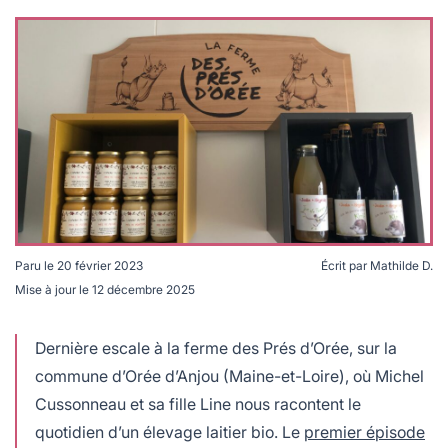
lables
le
rables
t
édecine douce
les durables
 écologie
locales
es
és
ique
Paru le
20 février 2023
Écrit par
Mathilde D.
té
Mise à jour le
12 décembre 2025
La ferme des Prés d'Orée a investi dans son propre
magasin de vente en circuits courts © MDoiezie
Dernière escale à la ferme des Prés d’Orée, sur la
commune d’Orée d’Anjou (Maine-et-Loire), où Michel
bles
Cussonneau et sa fille Line nous racontent le
 durables
quotidien d’un élevage laitier bio. Le
premier épisode