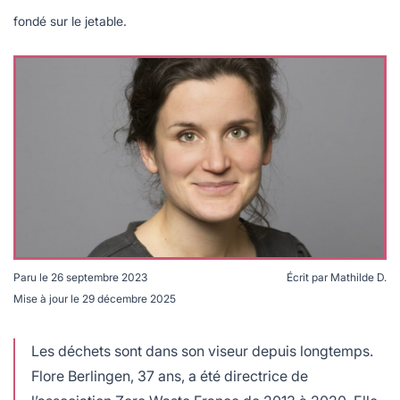
lables
le
rables
fondé sur le jetable.
t
édecine douce
les durables
 écologie
locales
es
és
ique
té
Paru le
26 septembre 2023
Écrit par
Mathilde D.
Mise à jour le
29 décembre 2025
Pour Flore Berlingen, le recyclage est un "grand
enfumage" © Archive personnelle
bles
Les déchets sont dans son viseur depuis longtemps.
 durables
Flore Berlingen, 37 ans, a été directrice de