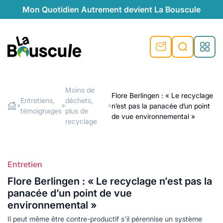
Mon Quotidien Autrement devient La Bouscule
nu
nu
nu
nu
nu
nu
nu
La Bouscule
nté
tiques
Moins de
Flore Berlingen : « Le recyclage
Entretiens,
déchets,
Rechercher
n’est pas la panacée d’un point
»
»
»
quêtes
e et durable
nsable
sable
ie
atique
témoignages
plus de
de vue environnemental »
recyclage
 préventive
t préventive
urel
éco-responsables
t
t beauté naturelle
té au naturel
s locales
aînés
sité
able
ns, témoignages
Entretien
din naturel
cologiques
on végétariennes
ité
Flore Berlingen : « Le recyclage n’est pas la
panacée d’un point de vue
de saison
, plus de recyclage
le
environnemental »
plus de recyclage
o-responsables
Il peut même être contre-productif s'il pérennise un système