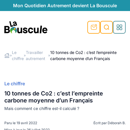
Mon Quotidien Autrement devient La Bouscule
nu
nu
nu
nu
nu
nu
nu
La Bouscule
nté
tiques
Le
Travailler
10 tonnes de Co2 : c’est l’empreinte
»
»
»
chiffre
autrement
carbone moyenne d’un Français
Rechercher
quêtes
e et durable
nsable
sable
ie
atique
 préventive
t préventive
urel
éco-responsables
t
t beauté naturelle
Le chiffre
té au naturel
s locales
aînés
sité
10 tonnes de Co2 : c’est l’empreinte
able
ns, témoignages
carbone moyenne d’un Français
din naturel
cologiques
on végétariennes
ité
Mais comment ce chiffre est-il calculé ?
de saison
, plus de recyclage
le
plus de recyclage
o-responsables
Paru le
19 avril 2022
Écrit par
Déborah B.
Mise à jour le
26 juillet 2022