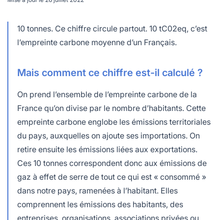
lables
le
rables
t
édecine douce
les durables
10 tonnes. Ce chiffre circule partout. 10 tC02eq, c’est
 écologie
locales
l’empreinte carbone moyenne d’un Français.
es
és
Mais comment ce chiffre est-il calculé ?
ique
On prend l’ensemble de l’empreinte carbone de la
France qu’on divise par le nombre d’habitants. Cette
empreinte carbone englobe les émissions territoriales
du pays, auxquelles on ajoute ses importations. On
té
retire ensuite les émissions liées aux exportations.
Ces 10 tonnes correspondent donc aux émissions de
gaz à effet de serre de tout ce qui est « consommé »
bles
dans notre pays, ramenées à l’habitant. Elles
comprennent les émissions des habitants, des
 durables
entreprises, organisations, associations privées ou