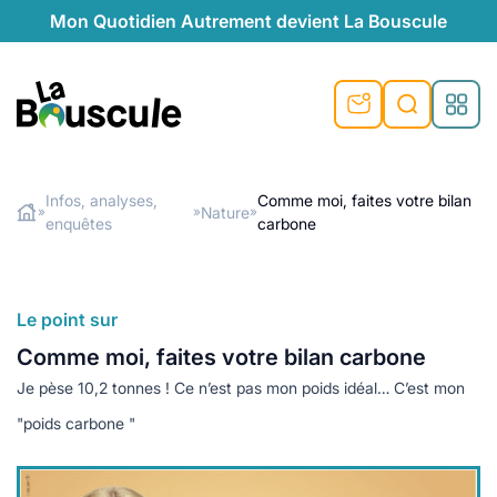
Mon Quotidien Autrement devient La Bouscule
nu
nu
nu
nu
nu
nu
nu
La Bouscule
nté
tiques
Infos, analyses,
Comme moi, faites votre bilan
Nature
»
»
»
enquêtes
carbone
Rechercher
quêtes
e et durable
nsable
sable
ie
atique
 préventive
t préventive
urel
éco-responsables
t
t beauté naturelle
Le point sur
té au naturel
s locales
aînés
sité
Comme moi, faites votre bilan carbone
able
ns, témoignages
Je pèse 10,2 tonnes ! Ce n’est pas mon poids idéal… C’est mon
din naturel
cologiques
on végétariennes
ité
"poids carbone "
de saison
, plus de recyclage
le
plus de recyclage
o-responsables