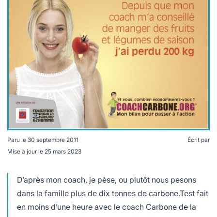
lables
le
rables
t
édecine douce
les durables
 écologie
locales
es
és
ique
té
Paru le
30 septembre 2011
Écrit par
Mise à jour le
25 mars 2023
D’après mon coach, je pèse, ou plutôt nous pesons
bles
dans la famille plus de dix tonnes de carbone.Test fait
 durables
en moins d’une heure avec le coach Carbone de la