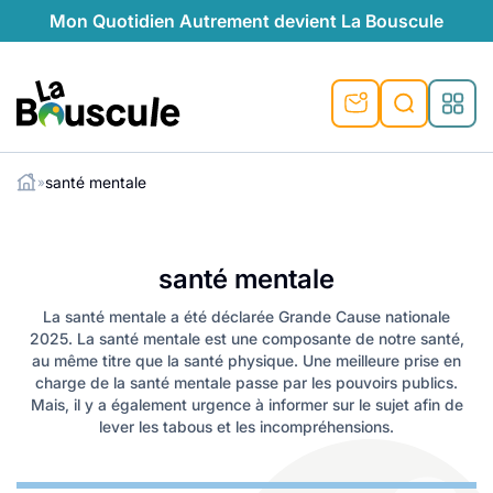
Mon Quotidien Autrement devient La Bouscule
La Bouscule
santé mentale
»
ues
Rechercher
tes
t durable
ble
le
ique
santé mentale
ventive
préventive
l
o-responsables
auté naturelle
La santé mentale a été déclarée Grande Cause nationale
2025. La santé mentale est une composante de notre santé,
au naturel
ocales
és
é
e
témoignages
au même titre que la santé physique. Une meilleure prise en
charge de la santé mentale passe par les pouvoirs publics.
 naturel
ogiques
végétariennes
Mais, il y a également urgence à informer sur le sujet afin de
saison
lever les tabous et les incompréhensions.
lus de recyclage
s de recyclage
esponsables