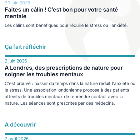
les
es
30 juin 2026
Faites un câlin ! C’est bon pour votre santé
cine douce
durables
mentale
logie
ales
Les câlins sont bénéfiques pour réduire le stress ou l'anxiété.
Ça fait réfléchir
e
2 juin 2026
A Londres, des prescriptions de nature pour
soigner les troubles mentaux
C'est prouvé : passer du temps dans la nature réduit l'anxiété ou
le stress. Une association londonienne propose à des patients
atteints de troubles mentaux de reprendre contact avec la
nature. Les séances sont prescrites par des médecins.
s
A découvrir
ables
7 avril 2026