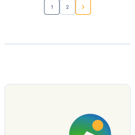
des
1
2
articles