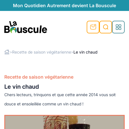
Mon Quotidien Autrement devient La Bouscule
nu
nu
nu
nu
nu
nu
nu
La Bouscule
nté
tiques
Recette de saison végétarienne
Le vin chaud
>
>
Rechercher
quêtes
e et durable
nsable
sable
ie
atique
 préventive
Recette de saison végétarienne
t préventive
urel
éco-responsables
t
t beauté naturelle
Le vin chaud
té au naturel
s locales
aînés
sité
able
ns, témoignages
Chers lecteurs, trinquons et que cette année 2014 vous soit
din naturel
cologiques
on végétariennes
ité
douce et ensoleillée comme un vin chaud !
de saison
, plus de recyclage
le
plus de recyclage
o-responsables