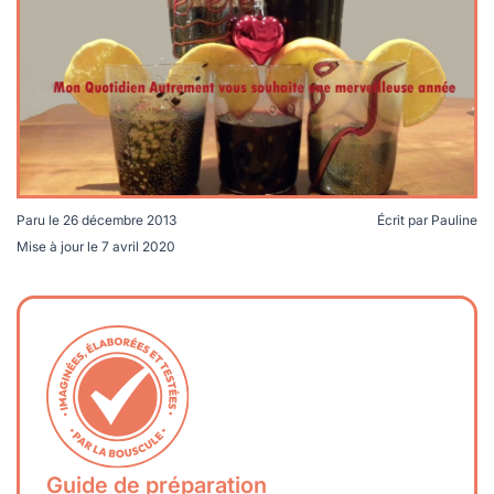
lables
le
rables
t
édecine douce
les durables
 écologie
locales
es
és
ique
Paru le
26 décembre 2013
Écrit par
Pauline
Mise à jour le
7 avril 2020
té
bles
 durables
Guide de préparation