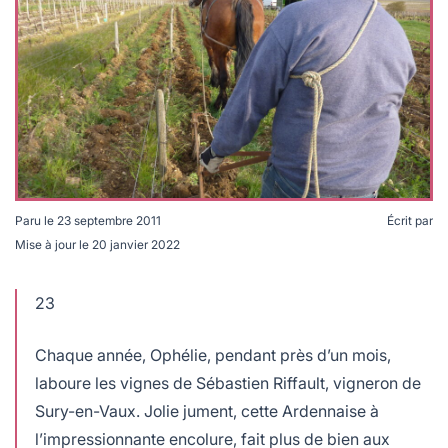
lables
le
rables
t
édecine douce
les durables
 écologie
locales
es
és
ique
Paru le
23 septembre 2011
Écrit par
Mise à jour le
20 janvier 2022
té
23
Chaque année, Ophélie, pendant près d’un mois,
laboure les vignes de Sébastien Riffault, vigneron de
bles
Sury-en-Vaux. Jolie jument, cette Ardennaise à
 durables
l’impressionnante encolure, fait plus de bien aux