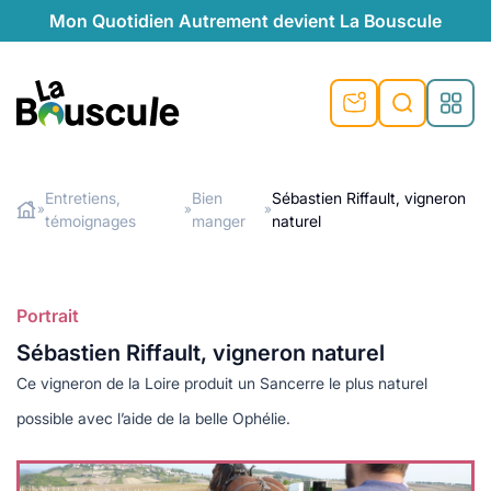
Mon Quotidien Autrement devient La Bouscule
nu
nu
nu
nu
nu
nu
nu
La Bouscule
nté
tiques
Entretiens,
Bien
Sébastien Riffault, vigneron
»
»
»
témoignages
manger
naturel
Rechercher
quêtes
e et durable
nsable
sable
ie
atique
 préventive
t préventive
urel
éco-responsables
t
t beauté naturelle
Portrait
té au naturel
s locales
aînés
sité
Sébastien Riffault, vigneron naturel
able
ns, témoignages
Ce vigneron de la Loire produit un Sancerre le plus naturel
din naturel
cologiques
on végétariennes
ité
possible avec l’aide de la belle Ophélie.
de saison
, plus de recyclage
le
plus de recyclage
o-responsables