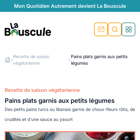
Mon Quotidien Autrement devient La Bouscule
nu
nu
nu
nu
nu
nu
nu
La Bouscule
nté
tiques
Recette de saison
Pains plats garnis aux petits
>
>
végétarienne
légumes
Rechercher
quêtes
e et durable
nsable
sable
ie
atique
 préventive
t préventive
urel
éco-responsables
t
t beauté naturelle
Recette de saison végétarienne
té au naturel
s locales
aînés
sité
Pains plats garnis aux petits légumes
able
ns, témoignages
Des petits pains turcs ou libanais garnis de choux-fleurs rôtis, de
din naturel
cologiques
on végétariennes
ité
crudités et d'une sauce au yaourt
de saison
, plus de recyclage
le
plus de recyclage
o-responsables