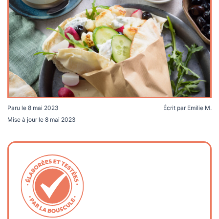
lables
le
rables
t
édecine douce
les durables
 écologie
locales
es
és
ique
Paru le
8 mai 2023
Écrit par
Emilie M.
Mise à jour le
8 mai 2023
té
bles
 durables