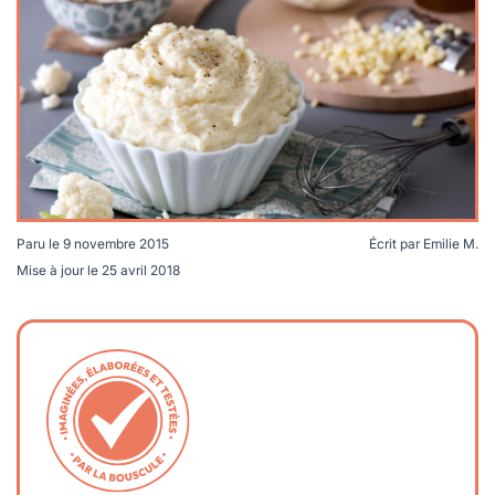
lables
le
rables
t
édecine douce
les durables
 écologie
locales
es
és
ique
Paru le
9 novembre 2015
Écrit par
Emilie M.
Mise à jour le
25 avril 2018
té
bles
 durables