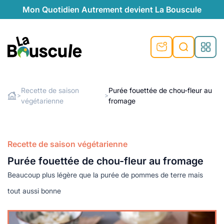
Mon Quotidien Autrement devient La Bouscule
nu
nu
nu
nu
nu
nu
nu
La Bouscule
nté
tiques
Recette de saison
Purée fouettée de chou-fleur au
>
>
végétarienne
fromage
Rechercher
quêtes
e et durable
nsable
sable
ie
atique
 préventive
t préventive
urel
éco-responsables
t
t beauté naturelle
Recette de saison végétarienne
té au naturel
s locales
aînés
sité
Purée fouettée de chou-fleur au fromage
able
ns, témoignages
Beaucoup plus légère que la purée de pommes de terre mais
din naturel
cologiques
on végétariennes
ité
tout aussi bonne
de saison
, plus de recyclage
le
plus de recyclage
o-responsables