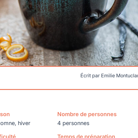
Écrit par
Emilie Montucla
ison
Nombre de personnes
omne, hiver
4 personnes
ficulté
Temps de préparation