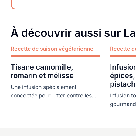
À découvrir aussi sur L
Recette de saison végétarienne
Lire plus
Recette d
Lire plus
Tisane camomille,
Infusion
romarin et mélisse
épices, 
pistach
Une infusion spécialement
concoctée pour lutter contre les
Infusion t
petits maux des règles
gourmands 
était ringa