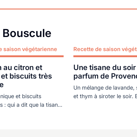
a Bouscule
e saison végétarienne
Recette de saison végé
Lire plus
 au citron et
Une tisane du soir au
et biscuits très
parfum de Proven
e
Un mélange de lavande, s
onique et biscuits
et thym à siroter le soir. 
: qui a dit que la tisane
d'être bon, c'est excelle
rde ?
l'estomac.