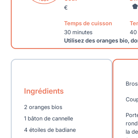
€
Temps de cuisson
Te
30 minutes
40
Utilisez des oranges bio, don
Bros
Ingrédients
Coup
2 oranges bios
Porte
1 bâton de cannelle
ronde
4 étoiles de badiane
la d