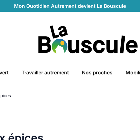
Mon Quotidien Autrement devient La Bouscule
La Bouscule
vert
Travailler autrement
Nos proches
Mobil
épices
ux épices