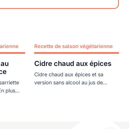
tarienne
Recette de saison végétarienne
Lire plus
Cidre chaud aux épices
ce
Cidre chaud aux épices et sa
arriette
version sans alcool au jus de
En plus
pomme
nt pour