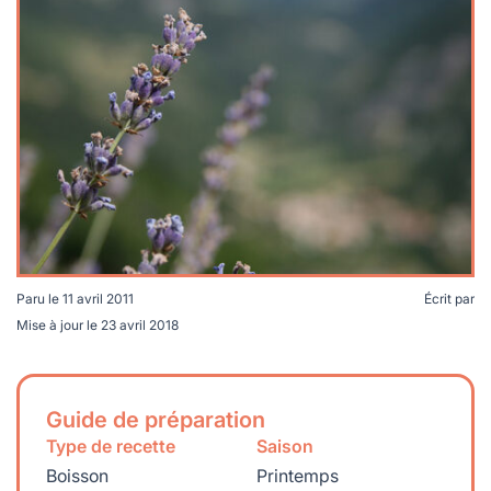
lables
le
rables
t
édecine douce
les durables
 écologie
locales
es
és
ique
Paru le
11 avril 2011
Écrit par
té
Mise à jour le
23 avril 2018
Guide de préparation
bles
Type de recette
Saison
 durables
Boisson
Printemps