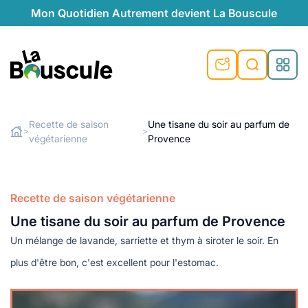
Mon Quotidien Autrement devient La Bouscule
nu
nu
nu
nu
nu
nu
nu
La Bouscule
nté
tiques
Recette de saison
Une tisane du soir au parfum de
>
>
végétarienne
Provence
Rechercher
quêtes
e et durable
nsable
sable
ie
atique
 préventive
t préventive
urel
éco-responsables
t
t beauté naturelle
Recette de saison végétarienne
té au naturel
s locales
aînés
sité
Une tisane du soir au parfum de Provence
able
ns, témoignages
Un mélange de lavande, sarriette et thym à siroter le soir. En
din naturel
cologiques
on végétariennes
ité
plus d'être bon, c'est excellent pour l'estomac.
de saison
, plus de recyclage
le
plus de recyclage
o-responsables