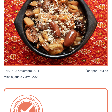
lables
le
rables
t
édecine douce
les durables
 écologie
locales
es
és
ique
té
Paru le
18 novembre 2011
Écrit par
Pauline
Mise à jour le
7 avril 2020
bles
 durables