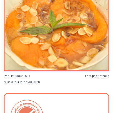
lables
le
rables
t
édecine douce
les durables
 écologie
locales
es
és
ique
té
Paru le
1 août 2011
Écrit par
Nathalie
Mise à jour le
7 avril 2020
bles
 durables