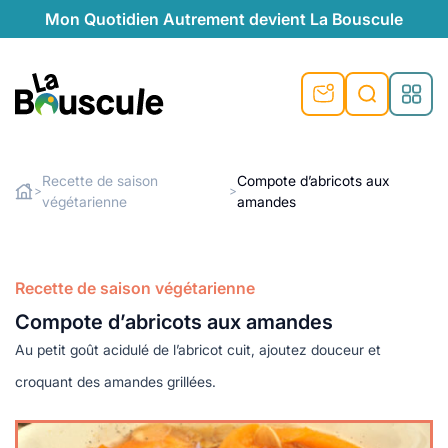
Mon Quotidien Autrement devient La Bouscule
nu
nu
nu
nu
nu
nu
nu
La Bouscule
nté
tiques
Recette de saison
Compote d’abricots aux
>
>
végétarienne
amandes
Rechercher
quêtes
e et durable
nsable
sable
ie
atique
 préventive
t préventive
urel
éco-responsables
t
t beauté naturelle
Recette de saison végétarienne
té au naturel
s locales
aînés
sité
Compote d’abricots aux amandes
able
ns, témoignages
Au petit goût acidulé de l’abricot cuit, ajoutez douceur et
din naturel
cologiques
on végétariennes
ité
croquant des amandes grillées.
de saison
, plus de recyclage
le
plus de recyclage
o-responsables