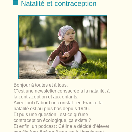
lables
Natalité et contraception
le
rables
t
édecine douce
les durables
 écologie
locales
es
és
ique
té
Bonjour à toutes et à tous,
C’est une newsletter consacrée à la natalité, à
la contraception et aux enfants.
Avec tout d’abord un constat : en France la
natalité est au plus bas depuis 1946.
bles
Et puis une question : est-ce qu’une
contraception écologique, ça existe ?
 durables
Et enfin, un podcast : Céline a décidé d’élever