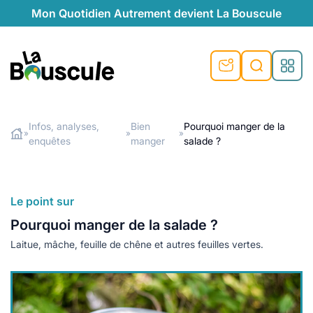
Mon Quotidien Autrement devient La Bouscule
nu
nu
nu
nu
nu
nu
nu
La Bouscule
nté
tiques
Infos, analyses,
Bien
Pourquoi manger de la
»
»
»
enquêtes
manger
salade ?
Rechercher
quêtes
e et durable
nsable
sable
ie
atique
 préventive
t préventive
urel
éco-responsables
t
t beauté naturelle
Le point sur
té au naturel
s locales
aînés
sité
Pourquoi manger de la salade ?
able
ns, témoignages
Laitue, mâche, feuille de chêne et autres feuilles vertes.
din naturel
cologiques
on végétariennes
ité
de saison
, plus de recyclage
le
plus de recyclage
o-responsables