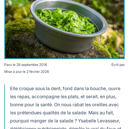
lables
le
rables
t
édecine douce
les durables
 écologie
locales
es
és
ique
Paru le
26 septembre 2016
Écrit par
Mise à jour le
2 février 2026
té
Elle croque sous la dent, fond dans la bouche, ouvre
les repas, accompagne les plats, et serait, en plus,
bonne pour la santé. On nous rabat les oreilles avec
bles
les prétendues qualités de la salade. Mais au fait,
 durables
pourquoi manger de la salade ? Ysabelle Levasseur,
dététicienne nutritrionniste, démêle le vrai du faux et