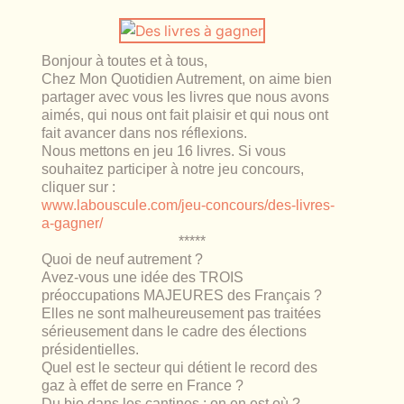
lables
le
rables
t
édecine douce
les durables
Bonjour à toutes et à tous,
 écologie
locales
Chez Mon Quotidien Autrement, on aime bien
es
partager avec vous les livres que nous avons
aimés, qui nous ont fait plaisir et qui nous ont
és
fait avancer dans nos réflexions.
Nous mettons en jeu
16 livres
. Si vous
ique
souhaitez participer à notre jeu concours,
cliquer sur :
www.labouscule.com/jeu-concours/des-livres-
a-gagner/
*****
té
Quoi de neuf autrement ?
Avez-vous une idée des TROIS
préoccupations MAJEURES des Français ?
Elles ne sont malheureusement pas traitées
sérieusement dans le cadre des élections
bles
présidentielles.
Quel est le secteur qui détient le record des
 durables
gaz à effet de serre en France ?
Du bio dans les cantines : on en est où ?