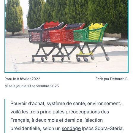
lables
le
rables
t
édecine douce
les durables
 écologie
locales
es
és
ique
Paru le
8 février 2022
Écrit par
Déborah B.
té
Mise à jour le
13 septembre 2025
Le pouvoir d'achat est en tête des préoccupations des
Français.
Pouvoir d’achat, système de santé, environnement. :
voilà les trois principales préoccupations des
bles
Français, à deux mois et demi de l’élection
 durables
présidentielle, selon un
sondage
Ipsos Sopra-Steria,