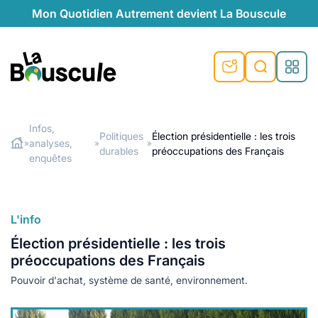
Mon Quotidien Autrement devient La Bouscule
nu
nu
nu
nu
nu
nu
nu
La Bouscule
nté
tiques
Infos,
Politiques
Élection présidentielle : les trois
analyses,
»
»
»
Rechercher
durables
préoccupations des Français
quêtes
e et durable
nsable
sable
ie
atique
enquêtes
 préventive
t préventive
urel
éco-responsables
t
t beauté naturelle
L'info
té au naturel
s locales
aînés
sité
able
ns, témoignages
Élection présidentielle : les trois
din naturel
cologiques
on végétariennes
ité
préoccupations des Français
de saison
Pouvoir d'achat, système de santé, environnement.
, plus de recyclage
le
plus de recyclage
o-responsables