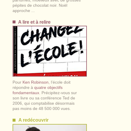
parfumés, moelleux avec de grosses
pépites de chocolat noir. Noël
approche ...
A lire et à relire
Pour
Ken Robinson
, l’école doit
répondre à
quatre objectifs
fondamentaux
. Précipitez-vous sur
son livre ou sa conférence Ted de
2006, qui comptabilise désormais
pas moins de 48 500 000 vues.
A redécouvrir