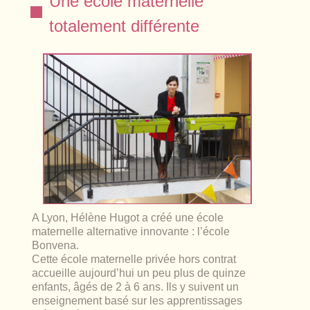
Une école maternelle
lables
le
rables
totalement différente
t
édecine douce
les durables
 écologie
locales
es
és
ique
té
A Lyon, Hélène Hugot a créé une école
maternelle alternative innovante : l’école
Bonvena.
Cette école maternelle privée hors contrat
bles
accueille aujourd’hui un peu plus de quinze
enfants, âgés de 2 à 6 ans. Ils y suivent un
 durables
enseignement basé sur les apprentissages