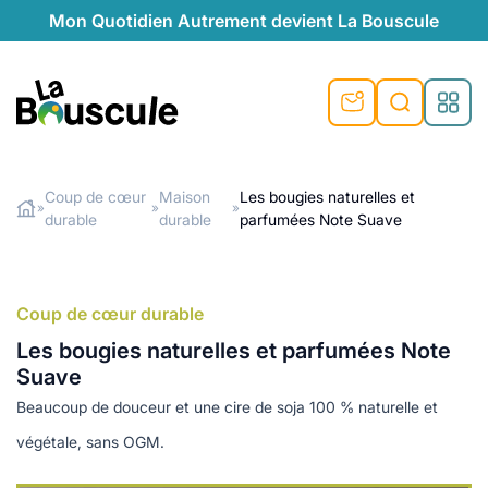
Mon Quotidien Autrement devient La Bouscule
nu
nu
nu
nu
nu
nu
nu
La Bouscule
nté
tiques
Coup de cœur
Maison
Les bougies naturelles et
»
»
»
durable
durable
parfumées Note Suave
Rechercher
quêtes
e et durable
nsable
sable
ie
atique
 préventive
t préventive
urel
éco-responsables
t
t beauté naturelle
Coup de cœur durable
té au naturel
s locales
aînés
sité
Les bougies naturelles et parfumées Note
able
ns, témoignages
Suave
din naturel
cologiques
on végétariennes
ité
Beaucoup de douceur et une cire de soja 100 % naturelle et
de saison
, plus de recyclage
le
végétale, sans OGM.
plus de recyclage
o-responsables