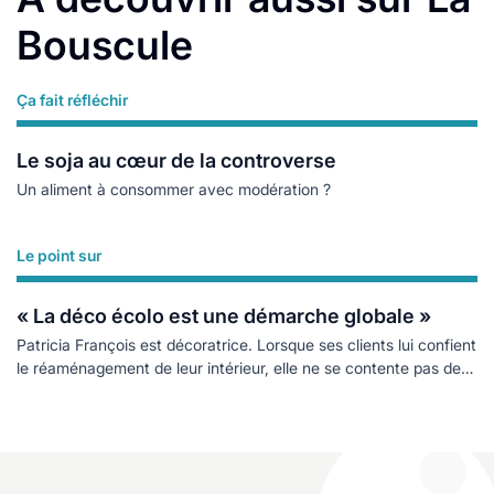
Bouscule
Ça fait réfléchir
Lire plus
Le soja au cœur de la controverse
Un aliment à consommer avec modération ?
Le point sur
Lire plus
« La déco écolo est une démarche globale »
Patricia François est décoratrice. Lorsque ses clients lui confient
le réaménagement de leur intérieur, elle ne se contente pas de
rendre la pièce plus belle, elle s’emploie aussi à les accompagner
dans une démarche écologique.