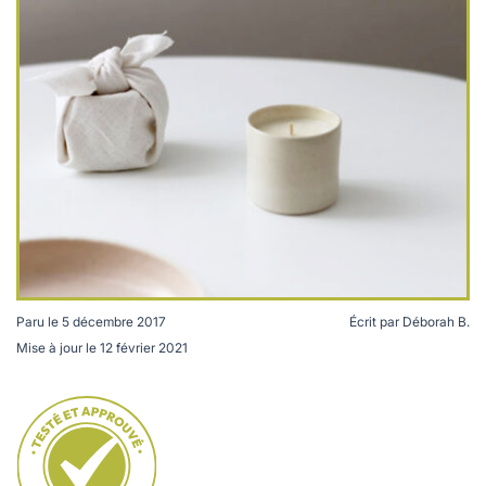
lables
le
rables
t
édecine douce
les durables
 écologie
locales
es
és
ique
té
Paru le
5 décembre 2017
Écrit par
Déborah B.
Mise à jour le
12 février 2021
Les bougies Note Suave
bles
 durables