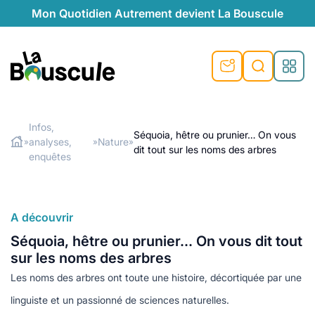
Mon Quotidien Autrement devient La Bouscule
nu
nu
nu
nu
nu
nu
nu
La Bouscule
nté
tiques
Infos,
Séquoia, hêtre ou prunier… On vous
analyses,
Nature
»
»
»
Rechercher
dit tout sur les noms des arbres
quêtes
e et durable
nsable
sable
ie
atique
enquêtes
 préventive
t préventive
urel
éco-responsables
t
t beauté naturelle
A découvrir
té au naturel
s locales
aînés
sité
able
ns, témoignages
Séquoia, hêtre ou prunier… On vous dit tout
din naturel
cologiques
on végétariennes
ité
sur les noms des arbres
de saison
Les noms des arbres ont toute une histoire, décortiquée par une
, plus de recyclage
le
plus de recyclage
o-responsables
linguiste et un passionné de sciences naturelles.