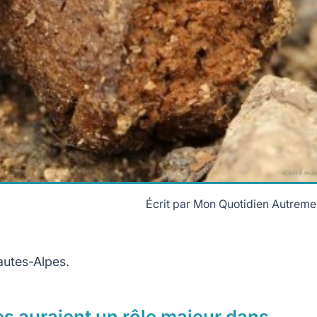
Écrit par
Mon Quotidien Autreme
autes-Alpes.
ges auraient un rôle majeur dans