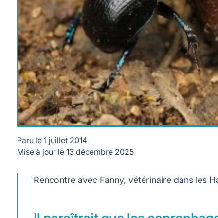
Paru le
1 juillet 2014
Mise à jour le
13 décembre 2025
Rencontre avec Fanny, vétérinaire dans les H
Il paraîtrait que les copropha