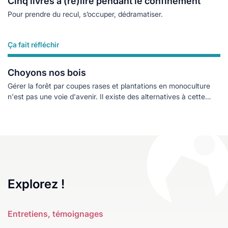
Cinq livres à (re)lire pendant le confinement
Pour prendre du recul, s’occuper, dédramatiser.
Ça fait réfléchir
Lire plus
Choyons nos bois
Gérer la forêt par coupes rases et plantations en monoculture
n'est pas une voie d'avenir. Il existe des alternatives à cette
gestion industrielle de la forêt.
Explorez !
Entretiens, témoignages