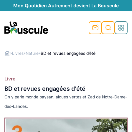
Mon Quotidien Autrement devient La Bouscule
nu
nu
nu
nu
nu
nu
nu
La Bouscule
nté
tiques
Livres
Nature
BD et revues engagées d’été
»
»
»
Rechercher
quêtes
e et durable
nsable
sable
ie
atique
 préventive
Livre
t préventive
urel
éco-responsables
t
t beauté naturelle
BD et revues engagées d’été
té au naturel
s locales
aînés
sité
able
ns, témoignages
On y parle monde paysan, algues vertes et Zad de Notre-Dame-
din naturel
cologiques
on végétariennes
ité
des-Landes.
de saison
, plus de recyclage
le
plus de recyclage
o-responsables