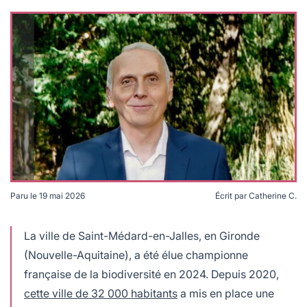
lables
le
rables
t
édecine douce
les durables
 écologie
locales
es
és
ique
té
Paru le
19 mai 2026
Écrit par
Catherine C.
Stéphane Delpeyrat-Vincent, maire de Saint-Médard-
en-Jalle, la ville de la biodiversité. Crédits : Saint-
Médard-en-Jalles.
La ville de Saint-Médard-en-Jalles, en Gironde
(Nouvelle-Aquitaine), a été élue championne
bles
française de la biodiversité en 2024. Depuis 2020,
 durables
cette ville de 32 000 habitants
a mis en place une