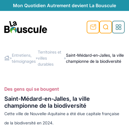
Mon Quotidien Autrement devient La Bouscule
nu
nu
nu
nu
nu
nu
nu
La Bouscule
nté
tiques
Territoires et
Entretiens,
Saint-Médard-en-Jalles, la ville
villes
»
»
»
Rechercher
témoignages
championne de la biodiversité
quêtes
e et durable
nsable
sable
ie
atique
durables
 préventive
t préventive
urel
éco-responsables
t
t beauté naturelle
Des gens qui se bougent
té au naturel
s locales
aînés
sité
able
ns, témoignages
Saint-Médard-en-Jalles, la ville
din naturel
cologiques
on végétariennes
ité
championne de la biodiversité
de saison
Cette ville de Nouvelle-Aquitaine a été élue capitale française
, plus de recyclage
le
plus de recyclage
o-responsables
de la biodiversité en 2024.