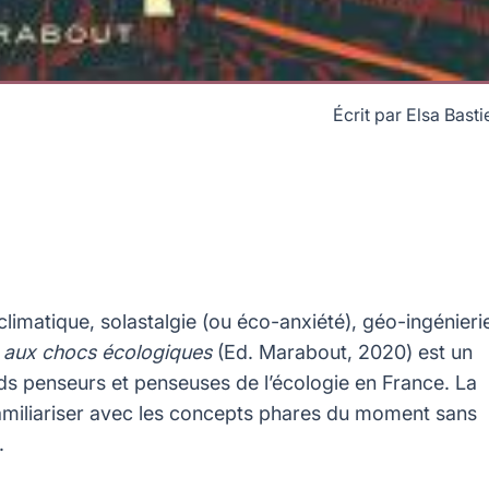
Écrit par
Elsa Basti
mistes, socio­logues ou militants, ce livre explore les grandes
esse à tous ceux qui s'intéressent aux bouleversements à venir.
climatique, solastalgie (ou éco-anxiété), géo-ingénieri
 aux chocs écologiques
(Ed. Marabout, 2020) est un
ds penseurs et penseuses de l’écologie en France. La
amiliariser avec les concepts phares du moment sans
.