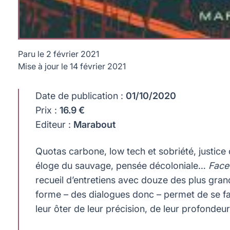
Paru le
2 février 2021
Mise à jour le
14 février 2021
En douze entretiens appro­fondis avec des philosophes, écono
questions soulevées par la catastrophe écolo­gique et s'adr
Date de publication :
01/10/2020
Prix :
16.9 €
Editeur :
Marabout
Quotas carbone, low tech et sobriété, justice 
éloge du sauvage, pensée décoloniale…
Face
recueil d’entretiens avec douze des plus gran
forme – des dialogues donc – permet de se f
leur ôter de leur précision, de leur profondeur