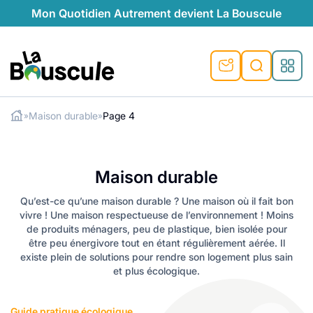
Mon Quotidien Autrement devient La Bouscule
La Bouscule
Maison durable
Page 4
»
»
ues
Rechercher
tes
t durable
ble
le
ique
Maison durable
ventive
préventive
l
o-responsables
auté naturelle
Qu’est-ce qu’une maison durable ? Une maison où il fait bon
vivre ! Une maison respectueuse de l’environnement ! Moins
au naturel
ocales
és
é
e
témoignages
de produits ménagers, peu de plastique, bien isolée pour
être peu énergivore tout en étant régulièrement aérée. Il
 naturel
ogiques
végétariennes
existe plein de solutions pour rendre son logement plus sain
saison
et plus écologique.
lus de recyclage
s de recyclage
esponsables
Guide pratique écologique