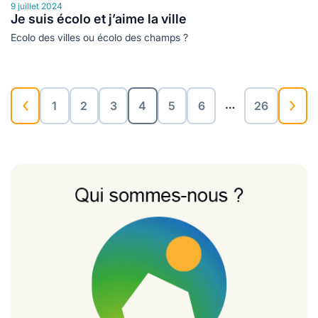
9 juillet 2024
Je suis écolo et j’aime la ville
Ecolo des villes ou écolo des champs ?
…
1
2
3
4
5
6
26