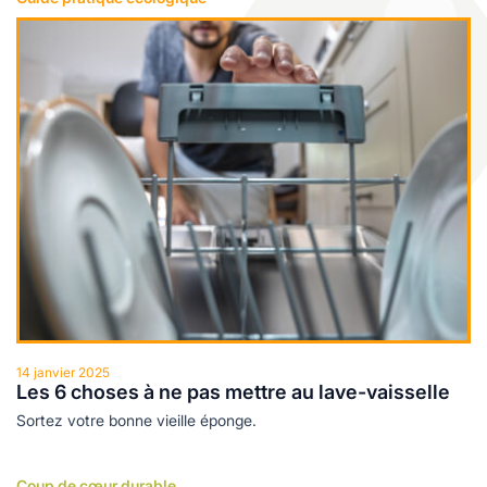
les
Lire plus
es
cine douce
durables
logie
ales
e
14 janvier 2025
Les 6 choses à ne pas mettre au lave-vaisselle
s
Sortez votre bonne vieille éponge.
ables
Coup de cœur durable