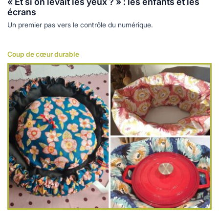
« Et si on levait les yeux ? » : les enfants et les
écrans
Un premier pas vers le contrôle du numérique.
Coup de cœur durable
Lire plus