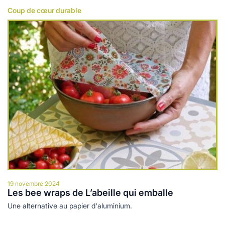
Coup de cœur durable
Lire plus
19 novembre 2024
Les bee wraps de L’abeille qui emballe
Une alternative au papier d'aluminium.