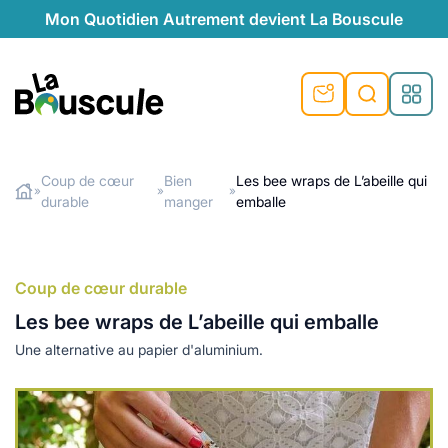
Mon Quotidien Autrement devient La Bouscule
nu
nu
nu
nu
nu
nu
nu
La Bouscule
nté
tiques
Coup de cœur
Bien
Les bee wraps de L’abeille qui
»
»
»
durable
manger
emballe
Rechercher
quêtes
e et durable
nsable
sable
ie
atique
 préventive
t préventive
urel
éco-responsables
t
t beauté naturelle
Coup de cœur durable
té au naturel
s locales
aînés
sité
Les bee wraps de L’abeille qui emballe
able
ns, témoignages
Une alternative au papier d'aluminium.
din naturel
cologiques
on végétariennes
ité
de saison
, plus de recyclage
le
plus de recyclage
o-responsables