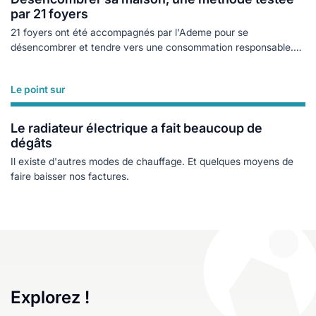
par 21 foyers
21 foyers ont été accompagnés par l'Ademe pour se
désencombrer et tendre vers une consommation responsable.
En ressort une méthode dont on peut s'inspirer.
Le point sur
Lire plus
Le radiateur électrique a fait beaucoup de
dégâts
Il existe d'autres modes de chauffage. Et quelques moyens de
faire baisser nos factures.
Explorez !