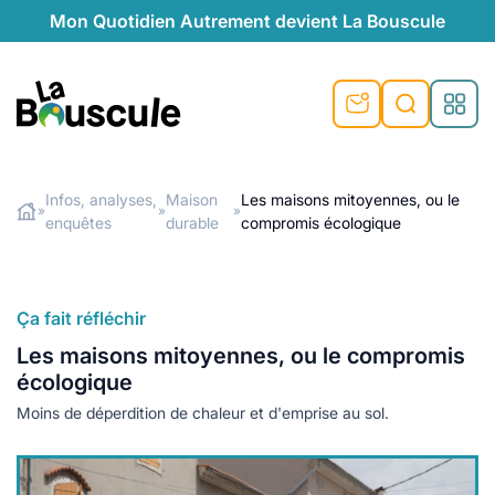
Mon Quotidien Autrement devient La Bouscule
nu
nu
nu
nu
nu
nu
nu
La Bouscule
nté
tiques
Infos, analyses,
Maison
Les maisons mitoyennes, ou le
»
»
»
enquêtes
durable
compromis écologique
Rechercher
quêtes
e et durable
nsable
sable
ie
atique
 préventive
t préventive
urel
éco-responsables
t
t beauté naturelle
Ça fait réfléchir
té au naturel
s locales
aînés
sité
Les maisons mitoyennes, ou le compromis
able
ns, témoignages
écologique
din naturel
cologiques
on végétariennes
ité
Moins de déperdition de chaleur et d'emprise au sol.
de saison
, plus de recyclage
le
plus de recyclage
o-responsables