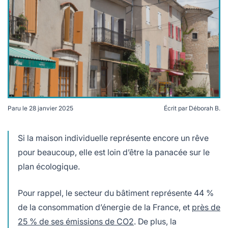
lables
le
rables
t
édecine douce
les durables
 écologie
locales
es
és
ique
Paru le
28 janvier 2025
Écrit par
Déborah B.
Les maisons mitoyennes présentent des avantages
écologiques. Crédits Kotkoa
Si la maison individuelle représente encore un rêve
té
pour beaucoup, elle est loin d’être la panacée sur le
plan écologique.
Pour rappel, le secteur du bâtiment représente 44 %
bles
de la consommation d’énergie de la France, et
près de
 durables
25 % de ses émissions de CO2
. De plus, la