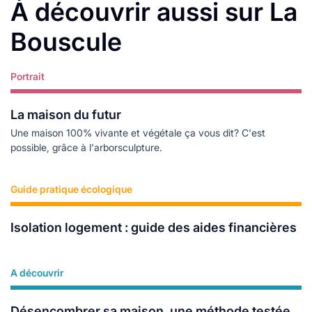
À découvrir aussi sur La
Bouscule
Portrait
Lire plus
La maison du futur
Une maison 100% vivante et végétale ça vous dit? C'est
possible, grâce à l'arborsculpture.
Guide pratique écologique
Lire plus
Isolation logement : guide des aides financières
A découvrir
Lire plus
Désencombrer sa maison, une méthode testée