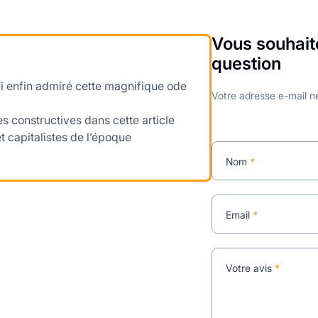
Vous souhait
question
’ai enfin admiré cette magnifique ode
Votre adresse e-mail ne
s constructives dans cette article
t capitalistes de l’époque
Nom
*
Email
*
Votre avis
*