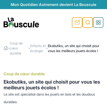
Mon Quotidien Autrement devient La Bouscule
nu
nu
nu
nu
nu
nu
nu
La Bouscule
nté
tiques
Coup de
Enfants et
Ekobutiks, un site qui choisit pour
cœur
»
»
»
Rechercher
écologie
vous les meilleurs jouets écolos !
quêtes
e et durable
nsable
sable
ie
atique
durable
 préventive
t préventive
urel
éco-responsables
t
t beauté naturelle
Coup de cœur durable
té au naturel
s locales
aînés
sité
able
ns, témoignages
Ekobutiks, un site qui choisit pour vous les
din naturel
cologiques
on végétariennes
ité
meilleurs jouets écolos !
de saison
Le site est spécialisé dans les jouets en bois et les doudous
, plus de recyclage
le
plus de recyclage
o-responsables
durables.