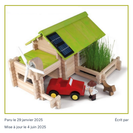
lables
le
rables
t
édecine douce
les durables
 écologie
locales
es
és
ique
té
bles
Paru le
29 janvier 2025
Écrit par
 durables
Mise à jour le
4 juin 2025