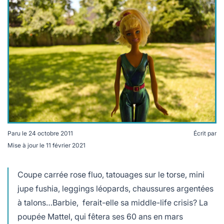
lables
le
rables
t
édecine douce
les durables
 écologie
locales
es
és
ique
Paru le
24 octobre 2011
Écrit par
té
Mise à jour le
11 février 2021
Coupe carrée rose fluo, tatouages sur le torse, mini
jupe fushia, leggings léopards, chaussures argentées
bles
à talons…Barbie, ferait-elle sa middle-life crisis? La
 durables
poupée Mattel, qui fêtera ses 60 ans en mars