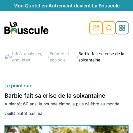
Mon Quotidien Autrement devient La Bouscule
nu
nu
nu
nu
nu
nu
nu
La Bouscule
nté
tiques
Infos, analyses,
Enfants et
Barbie fait sa crise de la
»
»
»
enquêtes
écologie
soixantaine
Rechercher
quêtes
e et durable
nsable
sable
ie
atique
 préventive
t préventive
urel
éco-responsables
t
t beauté naturelle
Le point sur
té au naturel
s locales
aînés
sité
Barbie fait sa crise de la soixantaine
able
ns, témoignages
A bientôt 60 ans, la poupée bimbo la plus célèbre au monde,
din naturel
cologiques
on végétariennes
ité
vieillit plutôt pas mal
de saison
, plus de recyclage
le
plus de recyclage
o-responsables