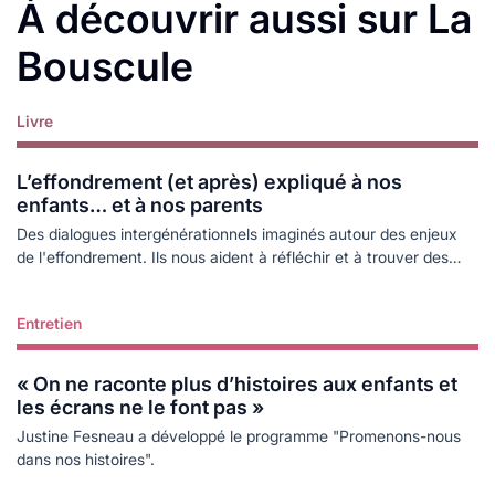
À découvrir aussi sur La
Bouscule
Livre
Lire plus
L’effondrement (et après) expliqué à nos
enfants… et à nos parents
Des dialogues intergénérationnels imaginés autour des enjeux
de l'effondrement. Ils nous aident à réfléchir et à trouver des
réponses aux questions de nos proches.
Entretien
Lire plus
« On ne raconte plus d’histoires aux enfants et
les écrans ne le font pas »
Justine Fesneau a développé le programme "Promenons-nous
dans nos histoires".