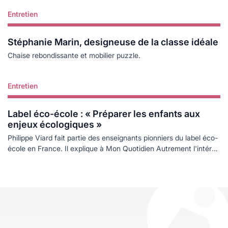
Entretien
Lire plus
Stéphanie Marin, designeuse de la classe idéale
Chaise rebondissante et mobilier puzzle.
Entretien
Lire plus
Label éco-école : « Préparer les enfants aux
enjeux écologiques »
Philippe Viard fait partie des enseignants pionniers du label éco-
école en France. Il explique à Mon Quotidien Autrement l'intérêt
d'une telle démarche.