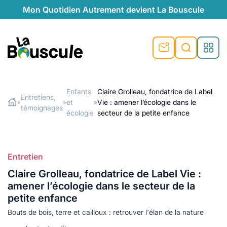
Mon Quotidien Autrement devient La Bouscule
nu
nu
nu
nu
nu
nu
nu
La Bouscule
nté
tiques
Enfants
Claire Grolleau, fondatrice de Label
Entretiens,
et
Vie : amener l’écologie dans le
»
»
»
Rechercher
témoignages
quêtes
e et durable
nsable
sable
ie
atique
écologie
secteur de la petite enfance
 préventive
t préventive
urel
éco-responsables
t
t beauté naturelle
Entretien
té au naturel
s locales
aînés
sité
able
ns, témoignages
Claire Grolleau, fondatrice de Label Vie :
din naturel
cologiques
on végétariennes
ité
amener l’écologie dans le secteur de la
de saison
petite enfance
, plus de recyclage
le
Bouts de bois, terre et cailloux : retrouver l'élan de la nature
plus de recyclage
o-responsables