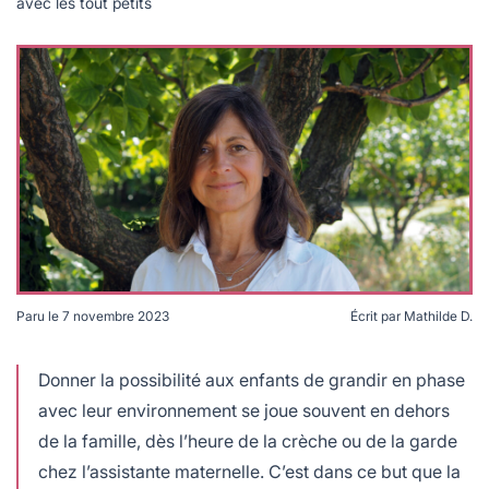
lables
avec les tout petits
le
rables
t
édecine douce
les durables
 écologie
locales
es
és
ique
té
Paru le
7 novembre 2023
Écrit par
Mathilde D.
Claire Grolleau, fondatrice de Label Vie © Label Vie
Donner la possibilité aux enfants de grandir en phase
avec leur environnement se joue souvent en dehors
bles
de la famille, dès l’heure de la crèche ou de la garde
 durables
chez l’assistante maternelle. C’est dans ce but que la