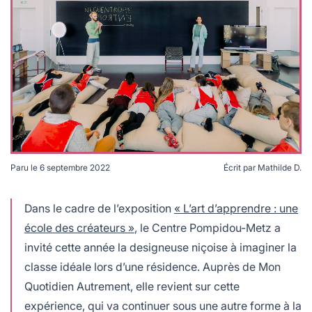
lables
le
rables
t
édecine douce
les durables
 écologie
locales
es
és
ique
Paru le
6 septembre 2022
Écrit par
Mathilde D.
té
"Écoletopie" de Stéphanie Marin © DR
Dans le cadre de l’exposition
« L’art d’apprendre : une
école des créateurs »
, le Centre Pompidou-Metz a
invité cette année la designeuse niçoise à imaginer la
bles
classe idéale lors d’une résidence. Auprès de Mon
Quotidien Autrement, elle revient sur cette
 durables
expérience, qui va continuer sous une autre forme à la