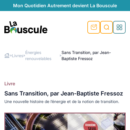
Mon Quotidien Autrement devient La Bouscule
nu
nu
nu
nu
nu
nu
nu
La Bouscule
nté
tiques
Énergies
Sans Transition, par Jean-
Livres
»
»
»
renouvelables
Baptiste Fressoz
Rechercher
quêtes
e et durable
nsable
sable
ie
atique
 préventive
t préventive
urel
éco-responsables
t
t beauté naturelle
Livre
té au naturel
s locales
aînés
sité
Sans Transition, par Jean-Baptiste Fressoz
able
ns, témoignages
Une nouvelle histoire de l’énergie et de la notion de transition.
din naturel
cologiques
on végétariennes
ité
de saison
, plus de recyclage
le
plus de recyclage
o-responsables