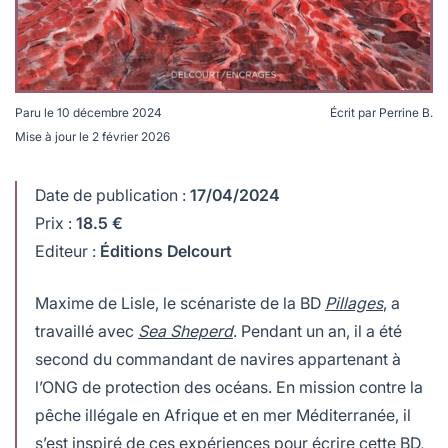
Paru le
10 décembre 2024
Écrit par
Perrine B.
Mise à jour le
2 février 2026
Pillages, par Maxime De Lisle et Renan Coquin © Éd.
Delcourt
Date de publication :
17/04/2024
Prix :
18.5 €
Editeur :
Éditions Delcourt
Maxime de Lisle, le scénariste de la BD
Pillages
, a
travaillé avec
Sea Sheperd
. Pendant un an, il a été
second du commandant de navires appartenant à
l’ONG de protection des océans. En mission contre la
pêche illégale en Afrique et en mer Méditerranée, il
s’est inspiré de ces expériences pour écrire cette BD,