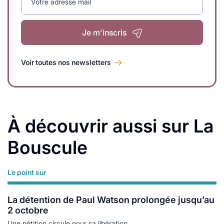
Votre adresse mail
Je m'inscris
Voir toutes nos newsletters
À découvrir aussi sur La
Bouscule
Le point sur
Lire plus
La détention de Paul Watson prolongée jusqu’au
2 octobre
Une pétition circule pour sa libération.