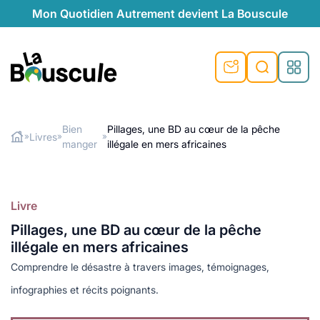
Mon Quotidien Autrement devient La Bouscule
nu
nu
nu
nu
nu
nu
nu
La Bouscule
nté
tiques
Bien
Pillages, une BD au cœur de la pêche
Livres
»
»
»
manger
illégale en mers africaines
Rechercher
quêtes
e et durable
nsable
sable
ie
atique
 préventive
t préventive
urel
éco-responsables
t
t beauté naturelle
Livre
té au naturel
s locales
aînés
sité
Pillages, une BD au cœur de la pêche
able
ns, témoignages
illégale en mers africaines
din naturel
cologiques
on végétariennes
ité
Comprendre le désastre à travers images, témoignages,
de saison
, plus de recyclage
le
infographies et récits poignants.
plus de recyclage
o-responsables