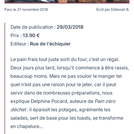
Paru le
27 novembre 2018
Écrit par
Déborah B.
Pain zéro déchet, de Delphine Pocard.
Date de publication :
29/03/2018
Prix :
13.90 €
Editeur :
Rue de l'échiquier
Le pain frais tout juste sorti du four, c’est un régal.
Deux jours plus tard, lorsqu’il commence à être rassis,
beaucoup moins. Mais ne pas vouloir le manger tel
quel n’est pas une raison pour le jeter, car il peut
servir dans de nombreuses préparations, nous
explique Delphine Pocard, auteure de
Pain zéro
déchet :
il épaissit les potages, agrémente les
salades, sert de base pour les toasts, se transforme
en chapelure…