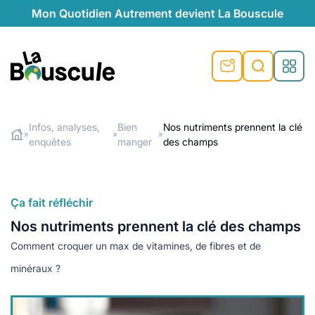
Mon Quotidien Autrement devient La Bouscule
nu
nu
nu
nu
nu
nu
nu
La Bouscule
nté
tiques
Infos, analyses,
Bien
Nos nutriments prennent la clé
»
»
»
enquêtes
manger
des champs
Rechercher
quêtes
e et durable
nsable
sable
ie
atique
 préventive
t préventive
urel
éco-responsables
t
t beauté naturelle
Ça fait réfléchir
té au naturel
s locales
aînés
sité
Nos nutriments prennent la clé des champs
able
ns, témoignages
Comment croquer un max de vitamines, de fibres et de
din naturel
cologiques
on végétariennes
ité
minéraux ?
de saison
, plus de recyclage
le
plus de recyclage
o-responsables