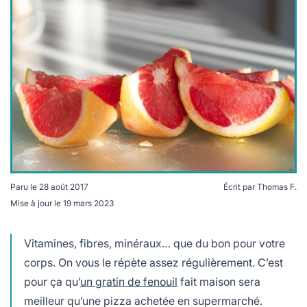
lables
le
rables
t
édecine douce
les durables
 écologie
locales
es
és
ique
Paru le
28 août 2017
Écrit par
Thomas F.
té
Mise à jour le
19 mars 2023
Vitamines, fibres, minéraux… que du bon pour votre
corps. On vous le répète assez régulièrement. C’est
bles
pour ça qu’
un gratin de fenouil
fait maison sera
 durables
meilleur qu’une pizza achetée en supermarché.