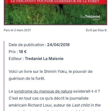
Paru le
2 mars 2021
Écrit par
Elsa B.
Shinrin-Yoku-Les-bains-de-foret-le-secret-de-sante-
naturelle-des-Japonais
Date de publication :
24/04/2018
Prix :
18 €
Editeur :
Tredaniel La Maisnie
Voici un livre sur le Shinrin Yoku, le pouvoir de
guérison de la forêt.
Le
syndrome du manque de nature
existerait-t-il ?
C’est en tout cas ce qu’a décrit le journaliste
américain Richard Louv, auteur de
Last child in the