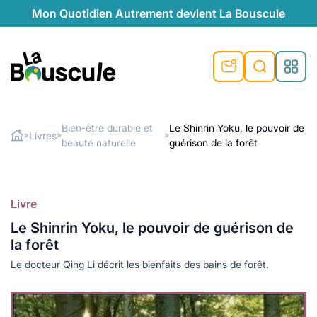
Mon Quotidien Autrement devient La Bouscule
nu
nu
nu
nu
nu
nu
nu
La Bouscule
nté
tiques
Bien-être durable et
Le Shinrin Yoku, le pouvoir de
Livres
»
»
»
beauté naturelle
guérison de la forêt
Rechercher
quêtes
e et durable
nsable
sable
ie
atique
 préventive
t préventive
urel
éco-responsables
t
t beauté naturelle
Livre
té au naturel
s locales
aînés
sité
Le Shinrin Yoku, le pouvoir de guérison de
able
ns, témoignages
la forêt
din naturel
cologiques
on végétariennes
ité
Le docteur Qing Li décrit les bienfaits des bains de forêt.
de saison
, plus de recyclage
le
plus de recyclage
o-responsables