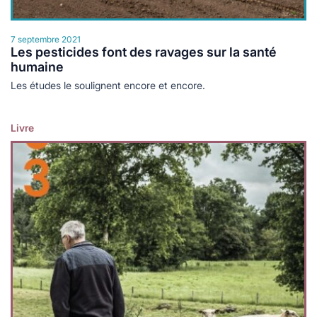
7 septembre 2021
Les pesticides font des ravages sur la santé
humaine
Les études le soulignent encore et encore.
Livre
Lire plus