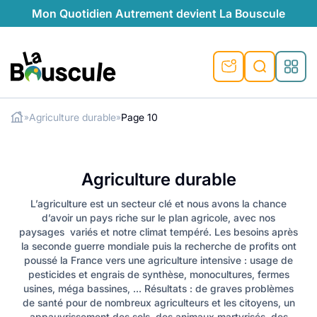
Mon Quotidien Autrement devient La Bouscule
La Bouscule
Agriculture durable
Page 10
»
»
ues
Rechercher
tes
t durable
ble
le
ique
Agriculture durable
ventive
préventive
l
o-responsables
auté naturelle
L’agriculture est un secteur clé et nous avons la chance
d’avoir un pays riche sur le plan agricole, avec nos
au naturel
ocales
és
é
e
témoignages
paysages variés et notre climat tempéré. Les besoins après
la seconde guerre mondiale puis la recherche de profits ont
 naturel
ogiques
végétariennes
poussé la France vers une agriculture intensive : usage de
saison
pesticides et engrais de synthèse, monocultures, fermes
lus de recyclage
usines, méga bassines, … Résultats : de graves problèmes
s de recyclage
esponsables
de santé pour de nombreux agriculteurs et les citoyens, un
appauvrissement des sols, des animaux martyrisés, des