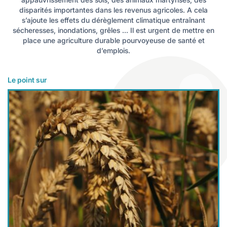
les
es
disparités importantes dans les revenus agricoles. A cela
s’ajoute les effets du dérèglement climatique entraînant
cine douce
durables
sécheresses, inondations, grêles … Il est urgent de mettre en
logie
ales
place une agriculture durable pourvoyeuse de santé et
d’emplois.
Le point sur
Lire plus
e
s
ables