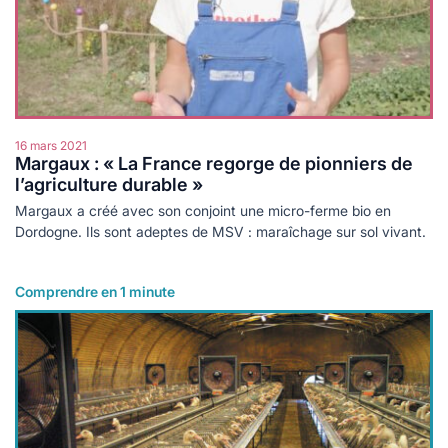
16 mars 2021
Margaux : « La France regorge de pionniers de
l’agriculture durable »
Margaux a créé avec son conjoint une micro-ferme bio en
Dordogne. Ils sont adeptes de MSV : maraîchage sur sol vivant.
Comprendre en 1 minute
Lire plus