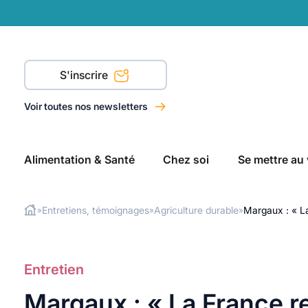
S'inscrire
Voir toutes nos newsletters
Alimentation & Santé
Chez soi
Se mettre au 
Entretiens, témoignages
Agriculture durable
Margaux : « La
»
»
»
Rechercher
Entretien
Margaux : « La France r