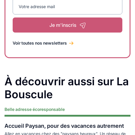
Votre adresse mail
Je m'inscris
Voir toutes nos newsletters
À découvrir aussi sur La
Bouscule
Belle adresse écoresponsable
Lire plus
Accueil Paysan, pour des vacances autrement
Allez en vacances chez des "paysans heureux". Un réseau de