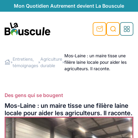
Mon Quotidien Autrement devient La Bouscule
La Bouscule
s
Mos-Laine : un maire tisse une
Entretiens,
Agriculture
filière laine locale pour aider les
»
»
»
Rechercher
témoignages
durable
durable
e
ue
agriculteurs. Il raconte.
ntive
éventive
esponsables
té naturelle
Des gens qui se bougent
naturel
ales
moignages
Mos-Laine : un maire tisse une filière laine
turel
ques
gétariennes
locale pour aider les agriculteurs. Il raconte.
son
s de recyclage
e recyclage
onsables