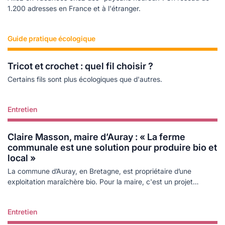
1.200 adresses en France et à l'étranger.
Guide pratique écologique
Lire plus
Tricot et crochet : quel fil choisir ?
Certains fils sont plus écologiques que d'autres.
Entretien
Lire plus
Claire Masson, maire d’Auray : « La ferme
communale est une solution pour produire bio et
local »
La commune d’Auray, en Bretagne, est propriétaire d’une
exploitation maraîchère bio. Pour la maire, c'est un projet
politique permettant de rendre une alimentation saine accessible
à tous.
Entretien
Lire plus