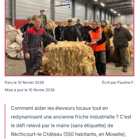
s
ne douce
rables
gie
s
Paru le
10 février 2026
Écrit par
Pauline F.
Mise à jour le
10 février 2026
Mos-laine : un maire tisse une filière laine pour aider les
agriculteurs. Crédit : Stéphane Ermann
Comment aider les éleveurs locaux tout en
redynamisant une ancienne friche industrielle ? C’est
le défi relevé par le maire (sans étiquette) de
es
Réchicourt-le Château (550 habitants, en Moselle),