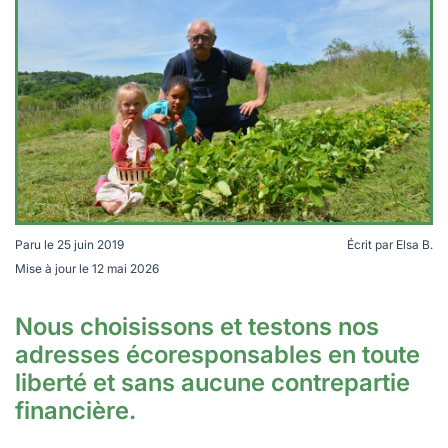
Paru le
25 juin 2019
Écrit par
Elsa B.
Accueil Paysan, des vacances à la ferme ou à la
Mise à jour le
12 mai 2026
campagne pour soutenir l'agriculture paysanne. Crédit
Accueil Paysan
Nous choisissons et testons nos
adresses écoresponsables en toute
liberté et sans aucune contrepartie
financière.