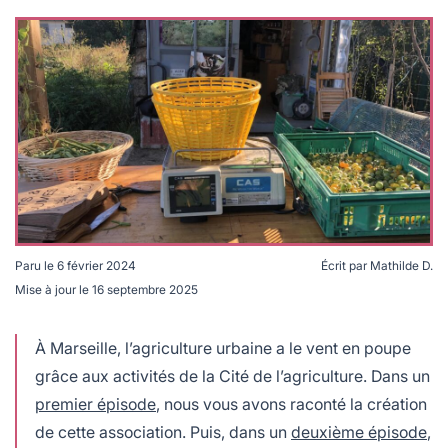
lables
le
rables
t
édecine douce
les durables
 écologie
locales
es
és
ique
Paru le
6 février 2024
Écrit par
Mathilde D.
té
Mise à jour le
16 septembre 2025
Pas d'agriculture (urbaine) sans justice agri-alimentaire
pour la Cité de l'agriculture à Marseille © MDoiezie
À Marseille, l’agriculture urbaine a le vent en poupe
grâce aux activités de la Cité de l’agriculture. Dans un
bles
premier épisode
, nous vous avons raconté la création
 durables
de cette association. Puis, dans un
deuxième épisode
,