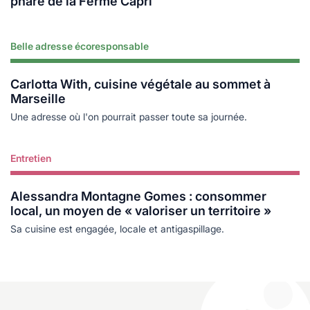
phare de la Ferme Capri
Belle adresse écoresponsable
Lire plus
Carlotta With, cuisine végétale au sommet à
Marseille
Une adresse où l'on pourrait passer toute sa journée.
Entretien
Lire plus
Alessandra Montagne Gomes : consommer
local, un moyen de « valoriser un territoire »
Sa cuisine est engagée, locale et antigaspillage.