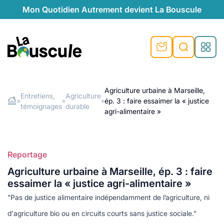
Mon Quotidien Autrement devient La Bouscule
nu
nu
nu
nu
nu
nu
nu
La Bouscule
nté
tiques
Agriculture urbaine à Marseille,
Entretiens,
Agriculture
ép. 3 : faire essaimer la « justice
»
»
»
Rechercher
témoignages
durable
quêtes
e et durable
nsable
sable
ie
atique
agri-alimentaire »
 préventive
t préventive
urel
éco-responsables
t
t beauté naturelle
Reportage
té au naturel
s locales
aînés
sité
able
ns, témoignages
Agriculture urbaine à Marseille, ép. 3 : faire
din naturel
cologiques
on végétariennes
ité
essaimer la « justice agri-alimentaire »
de saison
"Pas de justice alimentaire indépendamment de l’agriculture, ni
, plus de recyclage
le
plus de recyclage
o-responsables
d'agriculture bio ou en circuits courts sans justice sociale."