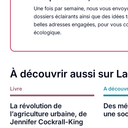
Une fois par semaine, nous vous envoyo
dossiers éclairants ainsi que des idée
belles adresses engagées, pour vous cons
écologique.
À découvrir aussi sur L
Livre
Lire plus
A découvr
Lire plus
La révolution de
Des mét
l’agriculture urbaine, de
une so
Jennifer Cockrall-King