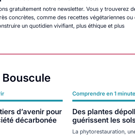
ns gratuitement notre newsletter. Vous y trouverez d
s très concrètes, comme des recettes végétariennes ou
truire un quotidien vivifiant, plus éthique et plus
a Bouscule
ir
Comprendre en 1 minut
Lire plus
iers d’avenir pour
Des plantes dépol
ciété décarbonée
guérissent les sol
La phytorestauration, un