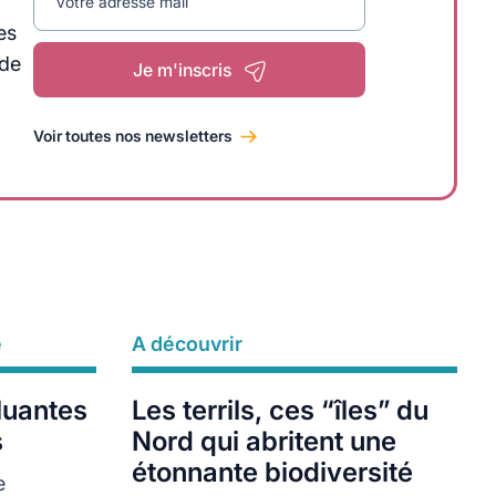
Votre adresse mail
es
 de
Je m'inscris
Voir toutes nos newsletters
e
A découvrir
Lire plus
luantes
Les terrils, ces “îles” du
s
Nord qui abritent une
étonnante biodiversité
e