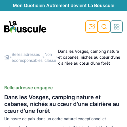
Mon Quotidien Autrement devient La Bouscule
nu
nu
nu
nu
nu
nu
nu
La Bouscule
nté
tiques
Dans les Vosges, camping nature
Belles adresses
Non
et cabanes, nichés au cœur d’une
»
»
»
Rechercher
écoresponsables
classé
quêtes
e et durable
nsable
sable
ie
atique
clairière au cœur d’une forêt
 préventive
t préventive
urel
éco-responsables
t
t beauté naturelle
Belle adresse engagée
té au naturel
s locales
aînés
sité
able
ns, témoignages
Dans les Vosges, camping nature et
din naturel
cologiques
on végétariennes
ité
cabanes, nichés au cœur d’une clairière au
de saison
cœur d’une forêt
, plus de recyclage
le
Un havre de paix dans un cadre naturel exceptionnel et
plus de recyclage
o-responsables