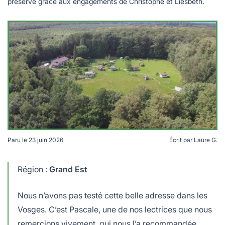
lables
préservé grâce aux engagements de Christophe et Liesbeth.
le
rables
t
édecine douce
les durables
 écologie
locales
es
és
ique
Paru le
23 juin 2026
Écrit par
Laure G.
té
Région :
Grand Est
bles
Nous n’avons pas testé cette belle adresse dans les
Vosges. C’est Pascale, une de nos lectrices que nous
 durables
remercions vivement, qui nous l’a recommandée.