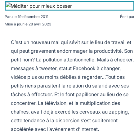
lables
le
rables
t
édecine douce
les durables
Paru le
19 décembre 2011
Écrit par
 écologie
locales
Mise à jour le
28 avril 2023
es
C’est un nouveau mal qui sévit sur le lieu de travail et
és
qui peut gravement endommager la productivité. Son
ique
petit nom? La pollution attentionnelle. Mails à checker,
messages à tweeter, statut Facebook à changer,
vidéos plus ou moins débiles à regarder…Tout ces
petits riens parasitent la relation du salarié avec ses
té
tâches à effectuer. Et le font papilloner au lieu de se
concentrer. La télévision, et la multiplication des
chaînes, avait déjà exercé les cerveaux au zapping,
bles
cette tendance à la dispersion s’est subitement
accélérée avec l’avènement d’Internet.
 durables