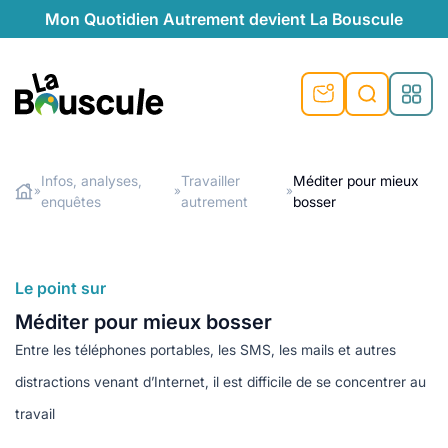
Mon Quotidien Autrement devient La Bouscule
nu
nu
nu
nu
nu
nu
nu
La Bouscule
nté
tiques
Infos, analyses,
Travailler
Méditer pour mieux
»
»
»
enquêtes
autrement
bosser
Rechercher
quêtes
e et durable
nsable
sable
ie
atique
 préventive
t préventive
urel
éco-responsables
t
t beauté naturelle
Le point sur
té au naturel
s locales
aînés
sité
Méditer pour mieux bosser
able
ns, témoignages
Entre les téléphones portables, les SMS, les mails et autres
din naturel
cologiques
on végétariennes
ité
distractions venant d’Internet, il est difficile de se concentrer au
de saison
, plus de recyclage
le
travail
plus de recyclage
o-responsables