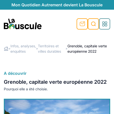
Mon Quotidien Autrement devient La Bouscule
nu
nu
nu
nu
nu
nu
nu
La Bouscule
nté
tiques
Infos, analyses,
Territoires et
Grenoble, capitale verte
»
»
»
enquêtes
villes durables
européenne 2022
Rechercher
quêtes
e et durable
nsable
sable
ie
atique
 préventive
t préventive
urel
éco-responsables
t
t beauté naturelle
A découvrir
té au naturel
s locales
aînés
sité
Grenoble, capitale verte européenne 2022
able
ns, témoignages
Pourquoi elle a été choisie.
din naturel
cologiques
on végétariennes
ité
de saison
, plus de recyclage
le
plus de recyclage
o-responsables