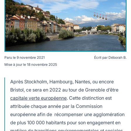
lables
le
rables
t
édecine douce
les durables
 écologie
locales
es
és
ique
Paru le
9 novembre 2021
Écrit par
Déborah B.
Mise à jour le
18 novembre 2025
Grenoble a été désignée capitale européenne verte en
2022.
Après Stockholm, Hambourg, Nantes, ou encore
té
Bristol, ce sera en 2022 au tour de Grenoble d’être
capitale verte européenne
. Cette distinction est
attribuée chaque année par la Commission
bles
européenne afin de récompenser une agglomération
 durables
de plus 100 000 habitants pour son engagement en
matière de transitions environnementales et sociales.