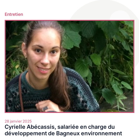
les
es
cine douce
durables
Entretien
Lire plus
logie
ales
e
s
28 janvier 2025
Cyrielle Abécassis, salariée en charge du
ables
développement de Bagneux environnement