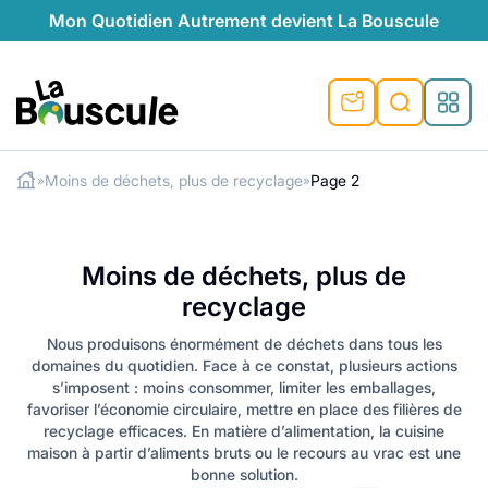
Mon Quotidien Autrement devient La Bouscule
La Bouscule
Moins de déchets, plus de recyclage
Page 2
»
»
ues
Rechercher
tes
t durable
ble
le
ique
Moins de déchets, plus de
ventive
préventive
l
o-responsables
recyclage
auté naturelle
au naturel
ocales
és
é
Nous produisons énormément de déchets dans tous les
e
témoignages
domaines du quotidien. Face à ce constat, plusieurs actions
 naturel
ogiques
s’imposent : moins consommer, limiter les emballages,
végétariennes
favoriser l’économie circulaire, mettre en place des filières de
saison
recyclage efficaces. En matière d’alimentation, la cuisine
lus de recyclage
maison à partir d’aliments bruts ou le recours au vrac est une
s de recyclage
esponsables
bonne solution.