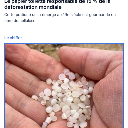
Le papier toilette responsable de 15 % de la
déforestation mondiale
Cette pratique qui a émergé au 19e siècle est gourmande en
fibre de cellulose.
Le chiffre
Lire plus