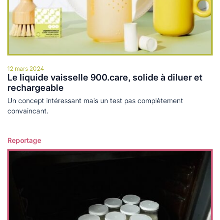
12 mars 2024
Le liquide vaisselle 900.care, solide à diluer et
rechargeable
Un concept intéressant mais un test pas complètement
convaincant.
Reportage
Lire plus