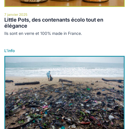
7 janvier 2025
Little Pots, des contenants écolo tout en
élégance
Ils sont en verre et 100% made in France.
L'info
Lire plus