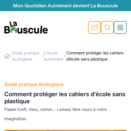
Mon Quotidien Autrement devient La Bouscule
nu
nu
nu
nu
nu
nu
nu
La Bouscule
nté
tiques
Guide pratique
L'école
Comment protéger les cahiers
»
»
»
écologique
autrement
d’école sans plastique
Rechercher
quêtes
e et durable
nsable
sable
ie
atique
 préventive
t préventive
urel
éco-responsables
t
t beauté naturelle
Guide pratique écologique
té au naturel
s locales
aînés
sité
Comment protéger les cahiers d’école sans
able
ns, témoignages
plastique
din naturel
cologiques
on végétariennes
ité
Papier kraft, tissu, carton... Laissez libre cours à votre
de saison
, plus de recyclage
le
imagination.
plus de recyclage
o-responsables