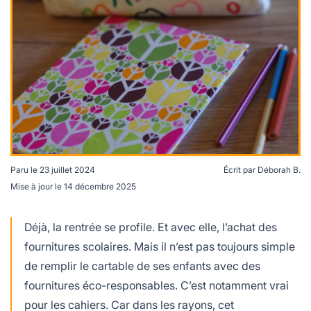
lables
le
rables
t
édecine douce
les durables
 écologie
locales
es
és
ique
Paru le
23 juillet 2024
Écrit par
Déborah B.
Les pochettes en tissu constituent une bonne alternative
Mise à jour le
14 décembre 2025
aux cahiers avec couverture en plastique. Crédits
té
Déborah Berthier
Déjà, la rentrée se profile. Et avec elle, l’achat des
fournitures scolaires. Mais il n’est pas toujours simple
de remplir le cartable de ses enfants avec des
bles
fournitures éco-responsables. C’est notamment vrai
 durables
pour les cahiers. Car dans les rayons, cet